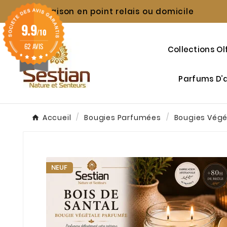
Livraison en point relais ou domicile

9.9
/10
62 AVIS
Collections Ol
Parfums D
Accueil
Bougies Parfumées
Bougies Vég
NEUF