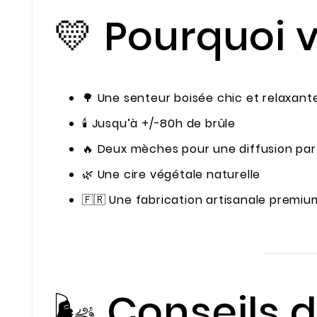
💛 Pourquoi v
🌳 Une senteur boisée chic et relaxant
🕯️ Jusqu’à +/-80h de brûle
🔥 Deux mèches pour une diffusion par
🌿 Une cire végétale naturelle
🇫🇷 Une fabrication artisanale premiu
🌬️ Conseils d