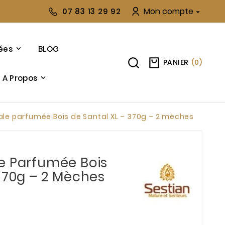
Mon compte
07 83 13 29 92

ées
BLOG
PANIER
(
0
)
A Propos
le parfumée Bois de Santal XL – 370g – 2 mèches
e Parfumée Bois
370g – 2 Mèches