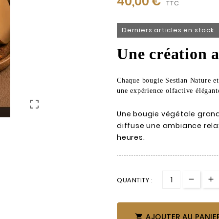
40,00 €
TTC
Derniers articles en stock
Une création a
Chaque bougie Sestian Nature et 
une expérience olfactive élégante

Une bougie végétale grand
diffuse une ambiance rela
heures.
QUANTITY :
AJOUTER AU PANIE
