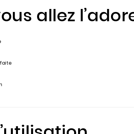
ous allez l’ador
e
faite
m
’utilisation