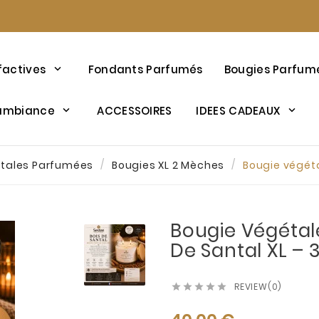
factives
Fondants Parfumés
Bougies Parfum
’ambiance
ACCESSOIRES
IDEES CADEAUX
étales Parfumées
Bougies XL 2 Mèches
Bougie végéta
Bougie Végétal
De Santal XL – 
REVIEW(0)




