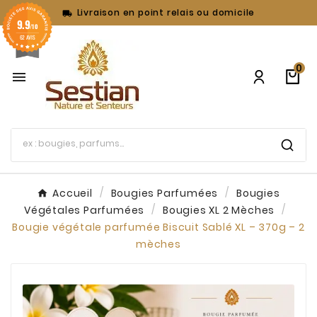
Livraison en point relais ou domicile

9.9
/10
62 AVIS
0

Accueil
Bougies Parfumées
Bougies
Végétales Parfumées
Bougies XL 2 Mèches
Bougie végétale parfumée Biscuit Sablé XL – 370g – 2
mèches