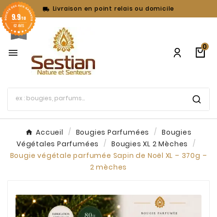
Livraison en point relais ou domicile

9.9
/10
62 AVIS
0

Accueil
Bougies Parfumées
Bougies
Végétales Parfumées
Bougies XL 2 Mèches
Bougie végétale parfumée Sapin de Noël XL – 370g –
2 mèches