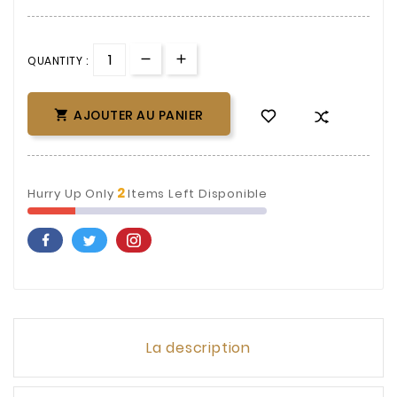
QUANTITY :
AJOUTER AU PANIER

2
Hurry Up Only
Items Left Disponible
La description