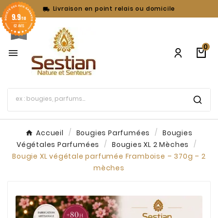
Livraison en point relais ou domicile

9.9
/10
62 AVIS
0

Accueil
Bougies Parfumées
Bougies
Végétales Parfumées
Bougies XL 2 Mèches
Bougie XL végétale parfumée Framboise – 370g – 2
mèches