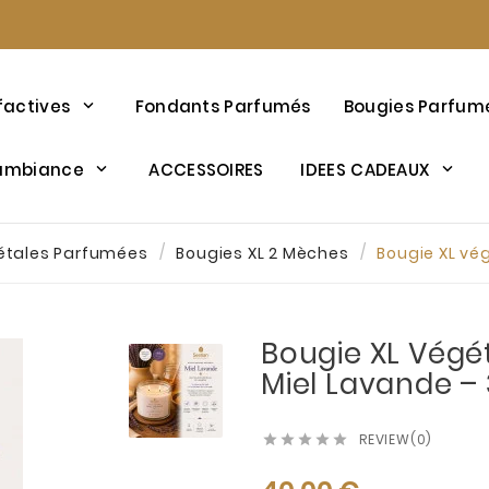
factives
Fondants Parfumés
Bougies Parfum
’ambiance
ACCESSOIRES
IDEES CADEAUX
étales Parfumées
Bougies XL 2 Mèches
Bougie XL vé
Bougie XL Végé
Miel Lavande –
REVIEW(0)




