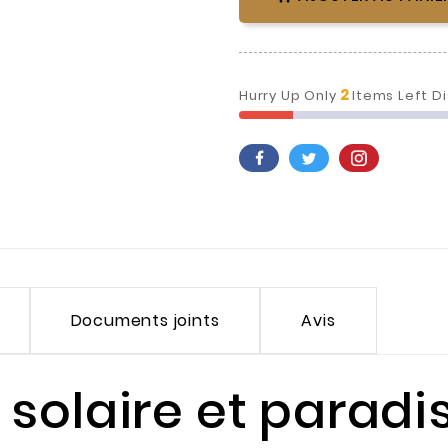
2
Hurry Up Only
Items Left D
Documents joints
Avis
solaire et paradi