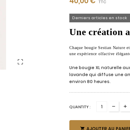
40,00 €
TTC
Derniers articles en stock
Une création a
Chaque bougie Sestian Nature et 
une expérience olfactive élégante

Une bougie XL naturelle au
lavande qui diffuse une 
environ 80 heures.
QUANTITY :
AJOUTER AU PANIE
