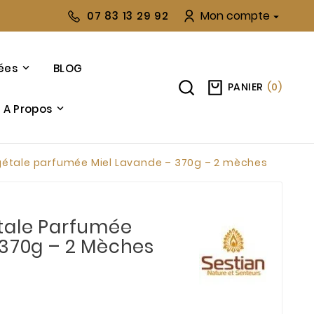
Mon compte
07 83 13 29 92

ées
BLOG
PANIER
(
0
)
A Propos
gétale parfumée Miel Lavande – 370g – 2 mèches
tale Parfumée
 370g – 2 Mèches