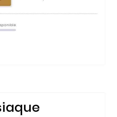
isponible
siaque