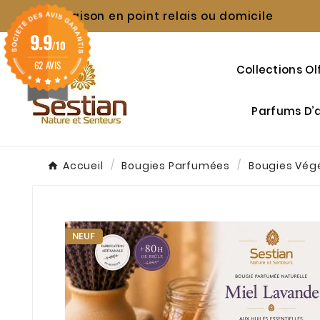
Livraison en point relais ou domicile

9.9
/10
62 AVIS
Collections Ol
Parfums D
Accueil
Bougies Parfumées
Bougies Vég
NEUF