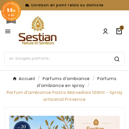
Livraison en point relais ou domicile

9.9
/10
62 AVIS
0

Accueil
Parfums d’ambiance
Parfums
d’ambiance en spray
Parfum d’ambiance Pastis Marseillais 100ml – Spray
artisanal Provence