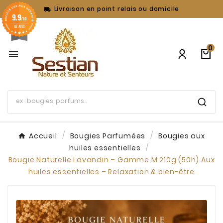
Livraison en point relais ou domicile

9.9
/10
62 AVIS
0

Accueil
Bougies Parfumées
Bougies aux
huiles essentielles
Bougie Naturelle Lavandin – Gamme M 210g (50h) Aux
huiles essentielles – Relaxation & bien-être