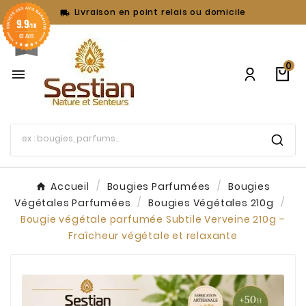
Livraison en point relais ou domicile

9.9
/10
62 AVIS
0

Accueil
Bougies Parfumées
Bougies
Végétales Parfumées
Bougies Végétales 210g
Bougie végétale parfumée Subtile Verveine 210g –
Fraîcheur végétale et relaxante