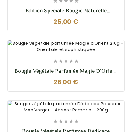





Edition Spéciale Bougie Naturelle
Parfumée Pumpkin Spice Latté
25,00 €





Bougie Végétale Parfumée Magie D’Orient
210g – Orientale Et Sophistiquée
26,00 €





Bougie Végétale Parfumée Dédicace