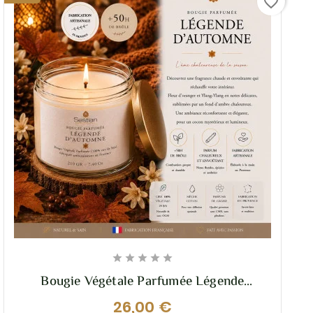
favorite_border





Bougie Végétale Parfumée Légende
D’Automne 210g – Ambre Et Douceur
26,00 €