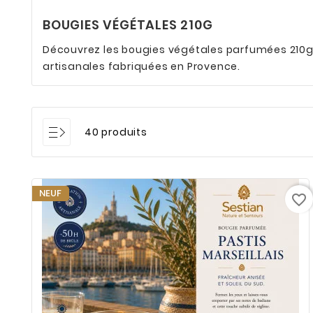
BOUGIES VÉGÉTALES 210G
Découvrez les bougies végétales parfumées 210g S
artisanales fabriquées en Provence.
40 produits
NEUF
favorite_border