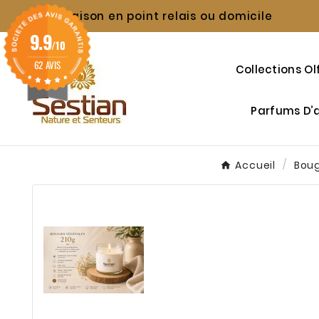
Livraison en point relais ou domicile

9.9
/10
62 AVIS
Collections Ol
Parfums D
Accueil
Bou