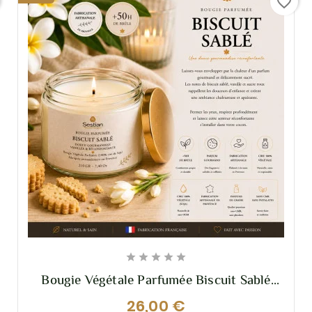
favorite_border





Bougie Végétale Parfumée Biscuit Sablé
210g – Gourmandise Chaleureuse Et
26,00 €