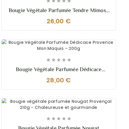





Bougie Végétale Parfumée Tendre Mimosa
210g – Douceur Florale Et Lumineuse
26,00 €





Bougie Végétale Parfumée Dédicace
Provence Mon Maquis – 200g
28,00 €





Bougie Végétale Parfumée Nougat