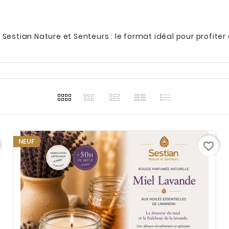
estian Nature et Senteurs : le format idéal pour profit
NEUF
favorite_border