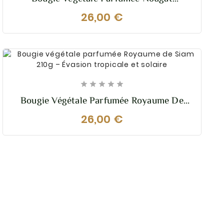
Provençal 210g – Chaleureuse Et
26,00 €
Gourmande





Bougie Végétale Parfumée Royaume De
Siam 210g – Évasion Tropicale Et Solaire
26,00 €