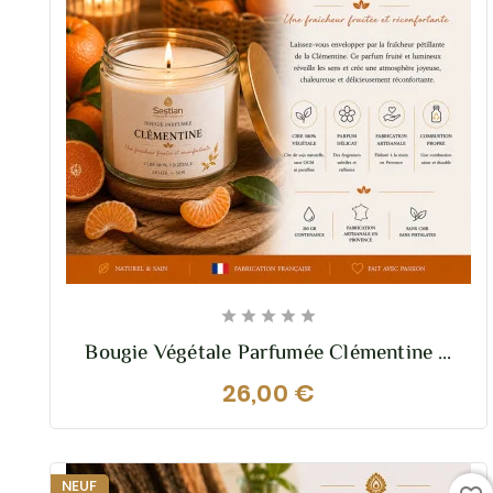





Bougie Végétale Parfumée Clémentine –
210g – Fruitée Et Pétillante
26,00 €
NEUF