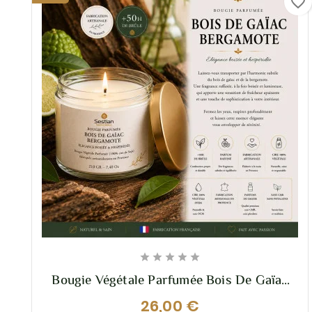
favorite_border





Bougie Végétale Parfumée Bois De Gaïac
Bergamote 210g – Fraîcheur Boisée &
26,00 €