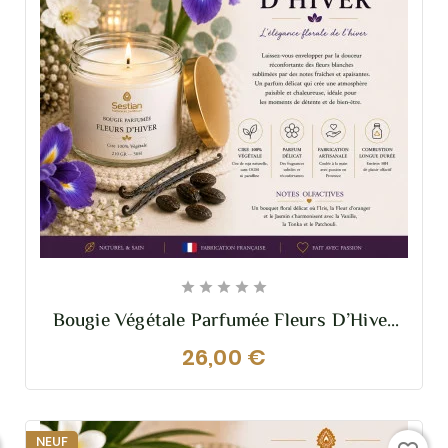





Bougie Végétale Parfumée Fleurs D’Hiver
– 210g – Elegante Et Raffinée
26,00 €
NEUF