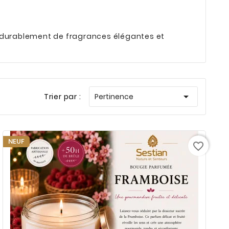
er durablement de fragrances élégantes et

Trier par :
Pertinence
NEUF
favorite_border