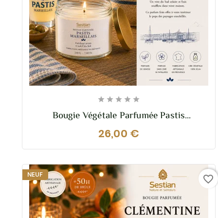





Bougie Végétale Parfumée Pastis
Marseillais – 210g – Solaire Et Fraiche
26,00 €
NEUF
favorite_border