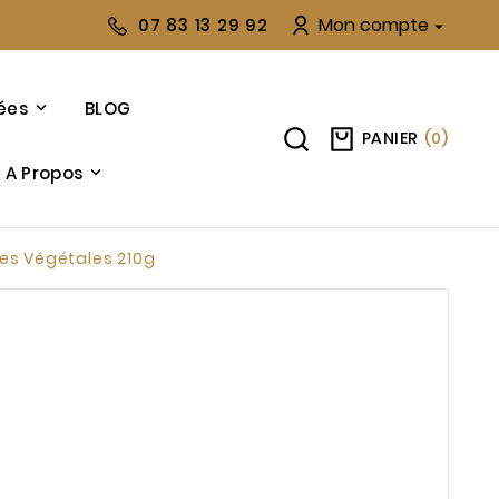
Mon compte
07 83 13 29 92

ées
BLOG
PANIER
(
0
)
A Propos
es Végétales 210g