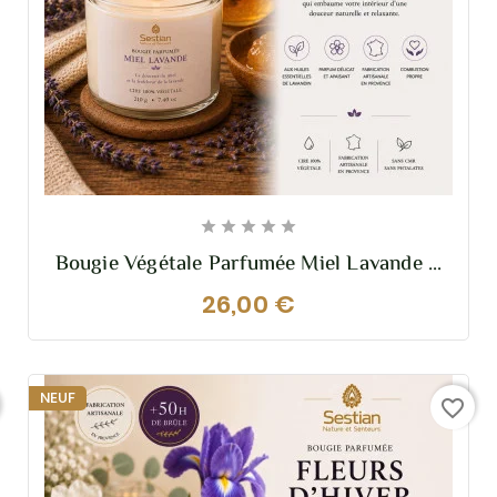





Bougie Végétale Parfumée Miel Lavande –
210g – Douce Et Relaxante
26,00 €
NEUF
favorite_border