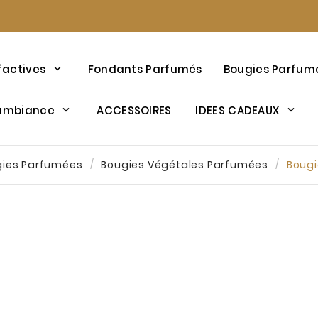
factives
Fondants Parfumés
Bougies Parfum
’ambiance
ACCESSOIRES
IDEES CADEAUX
gies Parfumées
Bougies Végétales Parfumées
Bougi