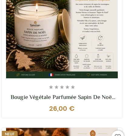





Bougie Végétale Parfumée Sapin De Noël
210g – Fraîcheur Boisée & Ambiance
26,00 €
Chalet
NEUF