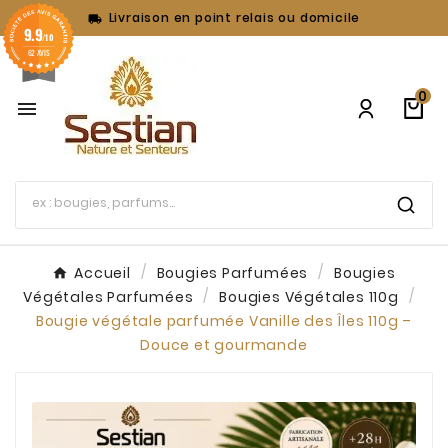
Livraison en point relais ou domicile

9.9
/10
62 AVIS
0

Accueil
Bougies Parfumées
Bougies
Végétales Parfumées
Bougies Végétales 110g
Bougie végétale parfumée Vanille des Îles 110g –
Douce et gourmande