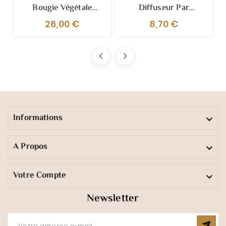
Bougie Végétale
Diffuseur Par
Parfumée Poudre De
Capillarité Narcisse –
26,00 €
8,70 €
Riz 210g – Cocooning
Élégance Naturelle &
Et Raffinée
Ambiance Zen |
Sestian Nature &


Senteurs
Informations

A Propos

Votre Compte

Newsletter