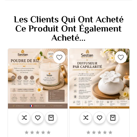
Les Clients Qui Ont Acheté
Ce Produit Ont Également
Acheté...
favorite_border
favorite_border









