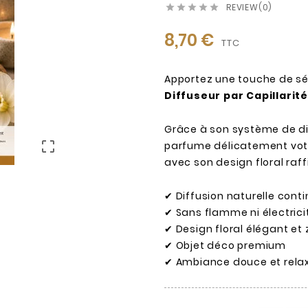
REVIEW(0)





8,70 €
TTC
Apportez une touche de sér
Diffuseur par Capillarit
Grâce à son système de diff

parfume délicatement votr
avec son design floral raff
✔ Diffusion naturelle cont
✔ Sans flamme ni électrici
✔ Design floral élégant et
✔ Objet déco premium
✔ Ambiance douce et rela