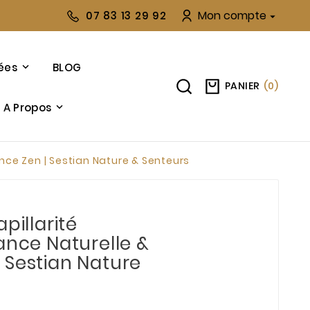
Mon compte
07 83 13 29 92

ées
BLOG
PANIER
(
0
)
A Propos
ance Zen | Sestian Nature & Senteurs
pillarité
ance Naturelle &
 Sestian Nature