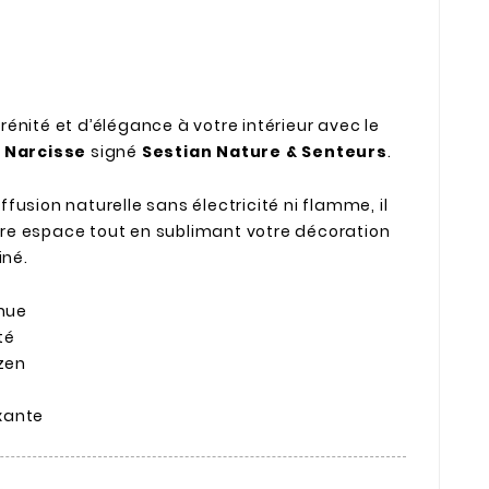
énité et d’élégance à votre intérieur avec le
é Narcisse
signé
Sestian Nature & Senteurs
.
usion naturelle sans électricité ni flamme, il
e espace tout en sublimant votre décoration
iné.
inue
té
 zen
xante