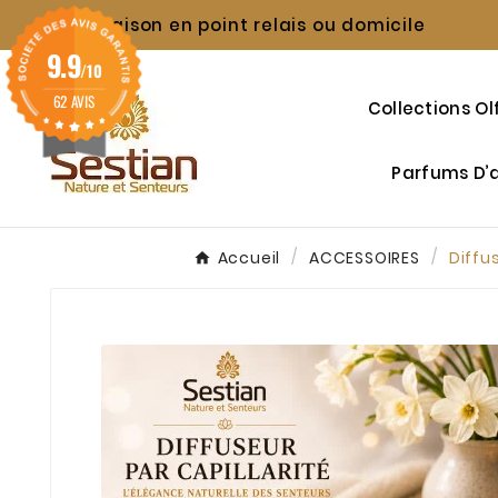
Livraison en point relais ou domicile

9.9
/10
62 AVIS
Collections Ol
Parfums D
Accueil
ACCESSOIRES
Diffu