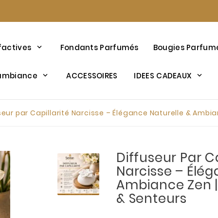
factives
Fondants Parfumés
Bougies Parfum
’ambiance
ACCESSOIRES
IDEES CADEAUX
seur par Capillarité Narcisse – Élégance Naturelle & Ambi
Diffuseur Par Ca
Narcisse – Élég
Ambiance Zen |
& Senteurs