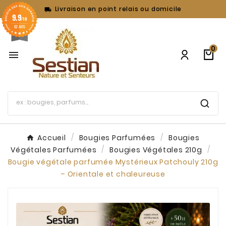
Livraison en point relais ou domicile

9.9
/10
62 AVIS
0

Accueil
Bougies Parfumées
Bougies
Végétales Parfumées
Bougies Végétales 210g
Bougie végétale parfumée Mystérieux Patchouly 210g
– Orientale et chaleureuse