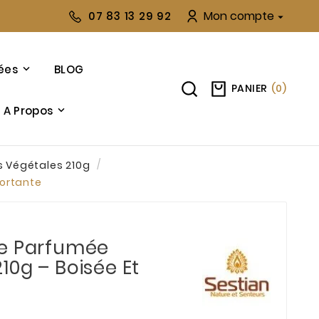
Mon compte
07 83 13 29 92

ées
BLOG
PANIER
(
0
)
A Propos
s Végétales 210g
fortante
le Parfumée
10g – Boisée Et