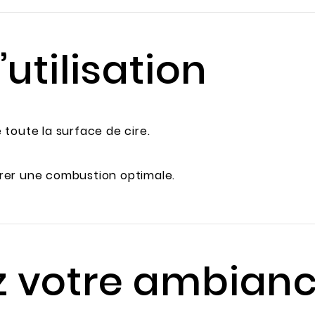
’utilisation
e toute la surface de cire.
rer une combustion optimale.
z votre ambian