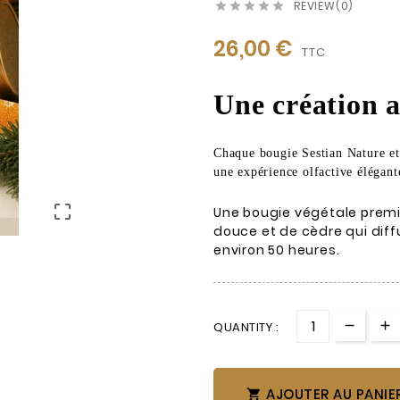
REVIEW(0)





26,00 €
TTC
Une création a
Chaque bougie Sestian Nature et 
une expérience olfactive élégante

Une bougie végétale premi
douce et de cèdre qui di
environ 50 heures.
QUANTITY :
AJOUTER AU PANIE
