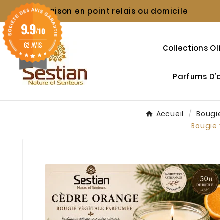
Livraison en point relais ou domicile

9.9
/10
62 AVIS
Collections Ol
Parfums D
Accueil
Bougi
Bougie 