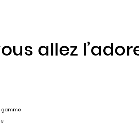
ous allez l’ador
de gamme
le