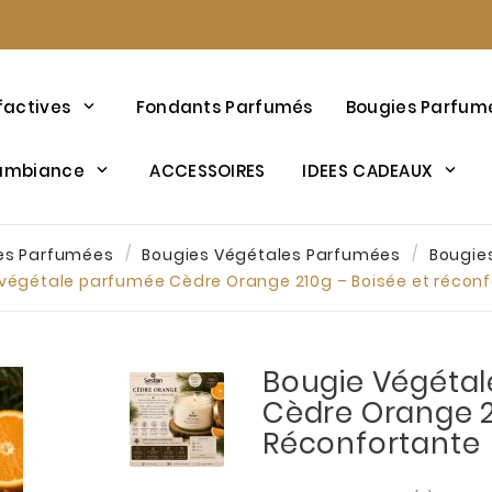
factives
Fondants Parfumés
Bougies Parfum
’ambiance
ACCESSOIRES
IDEES CADEAUX
es Parfumées
Bougies Végétales Parfumées
Bougie
végétale parfumée Cèdre Orange 210g – Boisée et récon
Bougie Végéta
Cèdre Orange 2
Réconfortante