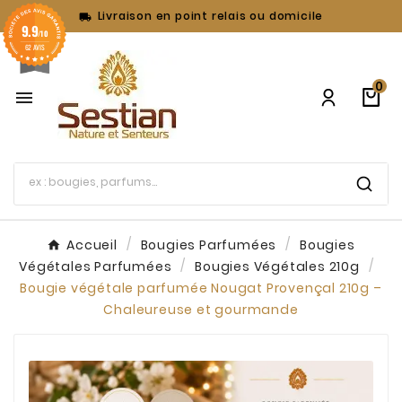
Livraison en point relais ou domicile

9.9
/10
62 AVIS
0

Accueil
Bougies Parfumées
Bougies
Végétales Parfumées
Bougies Végétales 210g
Bougie végétale parfumée Nougat Provençal 210g –
Chaleureuse et gourmande