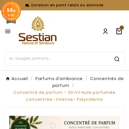
Livraison en point relais ou domicile

9.9
/10
62 AVIS
0

Accueil
Parfums d’ambiance
Concentrés de
parfum
Concentré de parfum – 30 ml Huile parfumée
concentrée • Intense • Polyvalente