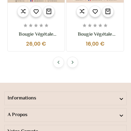










Bougie Végétale
Bougie Végétale
Parfumée Fleur
Parfumée Fleur De
26,00 €
16,00 €
D’Oranger 210g –
Coton 110g – Douce,
Florale Et
Poudrée Et
Réconfortante
Réconfortante


Informations

A Propos
