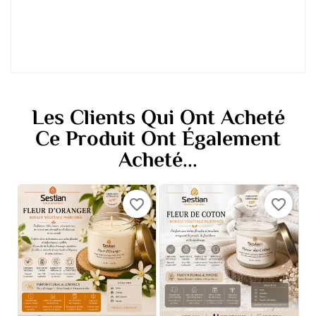
Les Clients Qui Ont Acheté
Ce Produit Ont Également
Acheté...
favorite_border
favorite_border