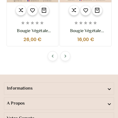










Bougie Végétale
Bougie Végétale
Parfumée Fleur
Parfumée Fleur De
26,00 €
16,00 €
D’Oranger 210g –
Coton 110g – Douce,
Florale Et
Poudrée Et
Réconfortante
Réconfortante


Informations

A Propos
