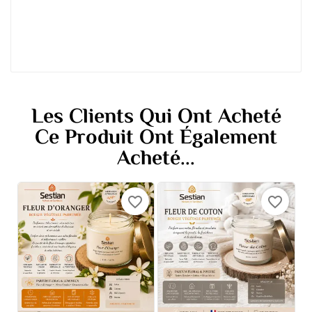
Les Clients Qui Ont Acheté
Ce Produit Ont Également
Acheté...
favorite_border
favorite_border