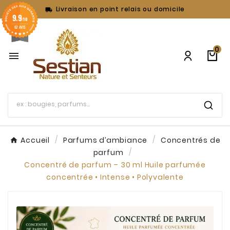
Livraison en point relais ou domicile

9.9
/10
62 AVIS
0

Accueil
Parfums d’ambiance
Concentrés de
parfum
Concentré de parfum – 30 ml Huile parfumée
concentrée • Intense • Polyvalente