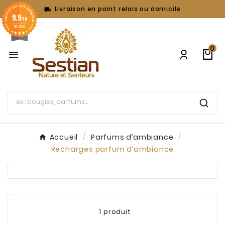
Livraison en point relais ou domicile

9.9
/10
62 AVIS
0

Accueil
Parfums d’ambiance
Recharges parfum d’ambiance
1 produit