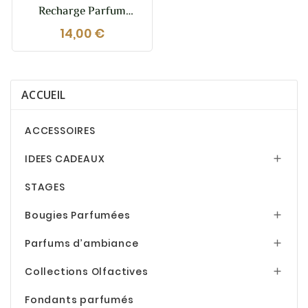
Recharge Parfum
D’ambiance Naturelle –
14,00 €
Fabrication Artisanale
En Provence – +20
Parfums Au Choix
ACCUEIL
ACCESSOIRES
IDEES CADEAUX

STAGES
Bougies Parfumées

Parfums d’ambiance

Collections Olfactives

Fondants parfumés