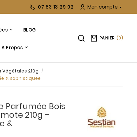
Mon compte
07 83 13 29 92

ées
BLOG
PANIER
(
0
)
A Propos
s Végétales 210g
ée & sophistiquée
e Parfumée Bois
mote 210g –
e &