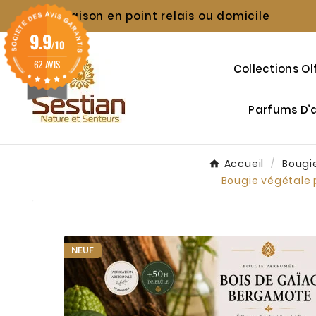
Livraison en point relais ou domicile

9.9
/10
62 AVIS
Collections Ol
Parfums D
Accueil
Bougi
Bougie végétale 
NEUF