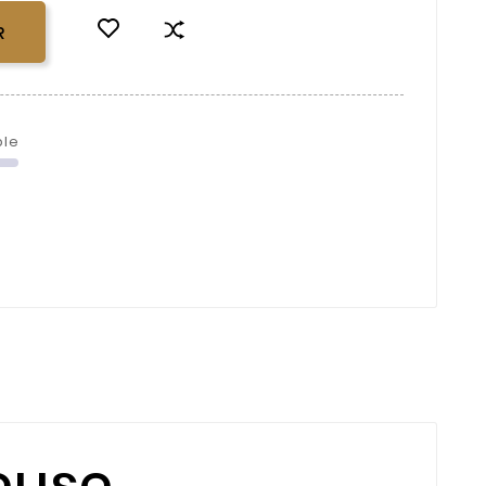
R
ble
euse