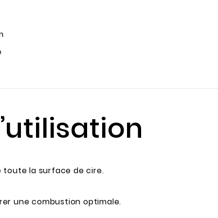
m
e
’utilisation
e toute la surface de cire.
rer une combustion optimale.