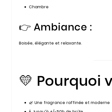
Chambre
👉 Ambiance :
Boisée, élégante et relaxante.
💛 Pourquoi v
🌿 Une fragrance raffinée et moderne
🕯️ Jusqu’à +/-50h de brûle