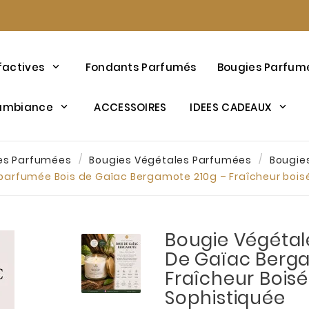
factives
Fondants Parfumés
Bougies Parfum
’ambiance
ACCESSOIRES
IDEES CADEAUX
es Parfumées
Bougies Végétales Parfumées
Bougie
parfumée Bois de Gaïac Bergamote 210g – Fraîcheur bois
Bougie Végétal
De Gaïac Berga
Fraîcheur Boisé
Sophistiquée