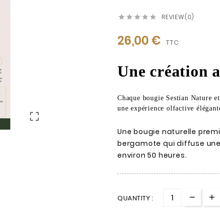
REVIEW(0)





26,00 €
TTC
Une création a
Chaque bougie Sestian Nature et 
une expérience olfactive élégante

Une bougie naturelle prem
bergamote qui diffuse un
environ 50 heures.
QUANTITY :