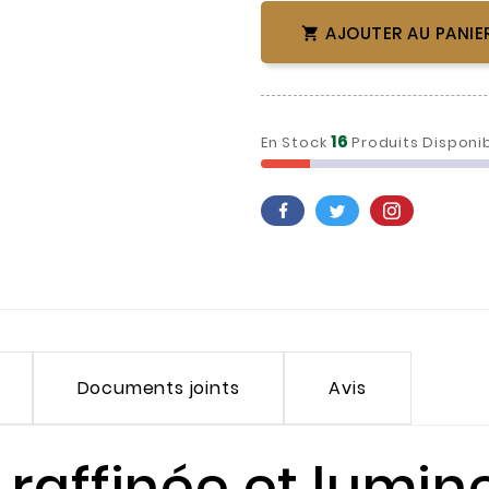
AJOUTER AU PANIE

16
En Stock
Produits Disponi
Documents joints
Avis
raffinée et lumin