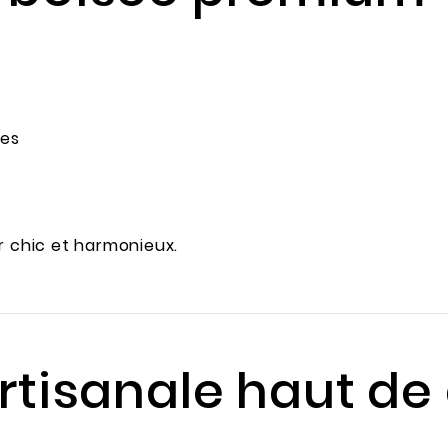
ées
r chic et harmonieux.
 artisanale haut 