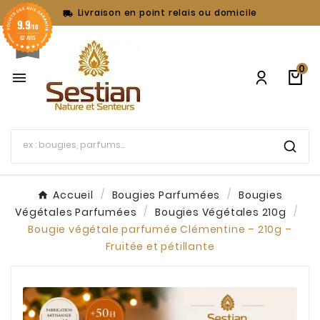
Livraison en point relais ou domicile

9.9
/10
62 AVIS
0

Accueil
Bougies Parfumées
Bougies
Végétales Parfumées
Bougies Végétales 210g
Bougie végétale parfumée Clémentine – 210g –
Fruitée et pétillante