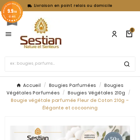
Livraison en point relais ou domicile

9.9
/10
62 AVIS
0

Accueil
Bougies Parfumées
Bougies
Végétales Parfumées
Bougies Végétales 210g
Bougie végétale parfumée Fleur de Coton 210g –
Élégante et cocooning