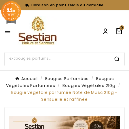
Livraison en point relais ou domicile

9.9
/10
62 AVIS
0

Accueil
Bougies Parfumées
Bougies
Végétales Parfumées
Bougies Végétales 210g
Bougie végétale parfumée Note de Musc 210g –
Sensuelle et raffinée