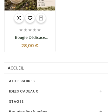





Bougie Dédicace
Provence Ma Garrigue
28,00 €
Provençale – Bougie
Végétale Parfumée
200g
ACCUEIL
ACCESSOIRES
IDEES CADEAUX

STAGES
Bougies Parfumées
