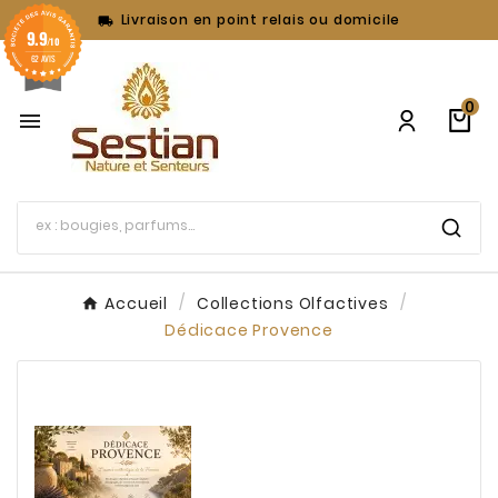
Livraison en point relais ou domicile

9.9
/10
62 AVIS
0

Accueil
Collections Olfactives
Dédicace Provence