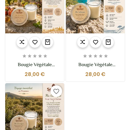










Bougie Végétale
Bougie Végétale
Parfumée Dédicace
Parfumée Dédicace
28,00 €
28,00 €
Provence : Ma Bastide
Provence Ma Calanque
-200g
– 200g
favorite_border