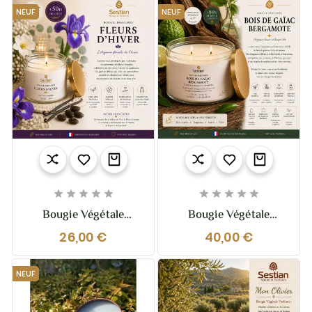
NEUF
NEUF










Bougie Végétale
Bougie Végétale
Parfumée Fleurs
Parfumée Bois De
26,00 €
40,00 €
D’Hiver – 210g –
Gaïac Bergamote XL –
Elegante Et Raffinée
370g – 2 Mèches
NEUF