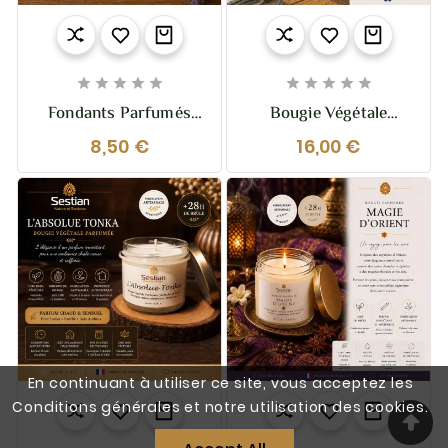










Fondants Parfumés
Bougie Végétale
“Nuits Tranquilles” –
Parfumée Pastis
8,50 €
16,00 €
60g Sommeil &
Marseillais – 110g –
Protection Naturelle
Ambiance Provençale
Aux Huiles Essentielles
En continuant à utiliser ce site, vous acceptez les
Conditions générales et notre utilisation des cookies.