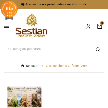
Livraison en point relais ou domicile

9.9
/10
62 AVIS
0

Accueil
Collections Olfactives