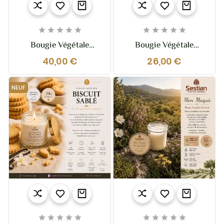










Bougie Végétale
Bougie Végétale
Parfumée Royaume De
Parfumée Légende
40,00 €
26,00 €
Siam XL – 370g – 2
D’Automne 210g –
Mèches
Ambre Et Douceur
Automnale
NEUF









