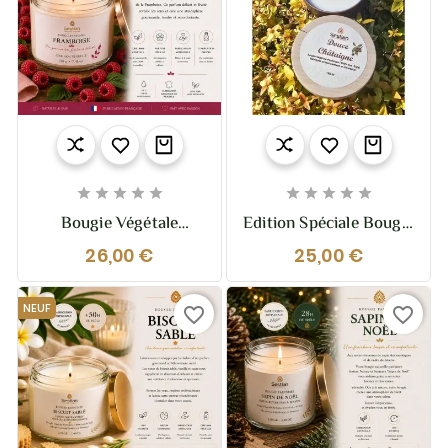










Bougie Végétale
Edition Spéciale Bougie
Parfumée Framboise –
Naturelle Parfumée
26,00 €
25,00 €
210g – Fruitée Et
Douce Châtaigne
Intense
NEUF
favorite_border
favorite_border