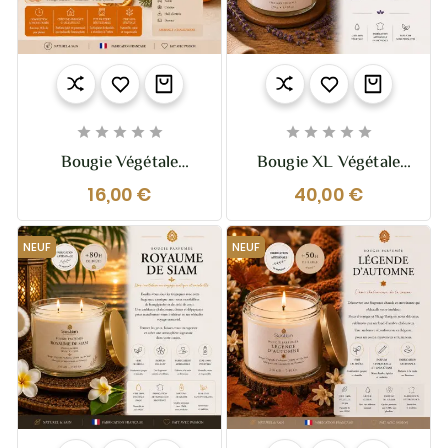










Bougie Végétale
Bougie XL Végétale
Parfumée Orange-
Parfumée Miel Lavande
16,00 €
40,00 €
Cannelle 110g – Épicée
– 370g – 2 Mèches
Et Chaleureuse
NEUF
NEUF