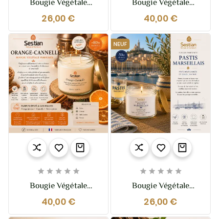
Bougie Végétale
Bougie Végétale
Parfumée Bois De
Parfumée Biscuit Sablé
26,00 €
40,00 €
Gaïac Bergamote 210g
XL – 370g – 2 Mèches
– Fraîcheur Boisée &
Sophistiquée
NEUF










Bougie Végétale
Bougie Végétale
Parfumée Orange-
Parfumée Pastis
40,00 €
26,00 €
Cannelle XL – 370g – 2
Marseillais – 210g –
Mèches
Solaire Et Fraiche