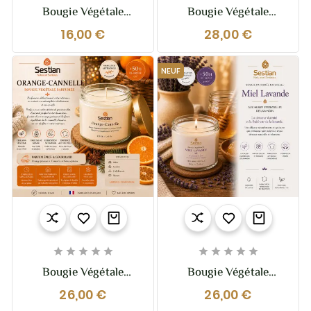
Bougie Végétale
Bougie Végétale
Parfumée Biscuit Sablé
Parfumée Dédicace
16,00 €
28,00 €
110g – Douce
Provence Mon Maquis
Gourmandise Vanillée
– 200g
& Réconfortante
NEUF










Bougie Végétale
Bougie Végétale
Parfumée Orange-
Parfumée Miel Lavande
26,00 €
26,00 €
Cannelle 210g –
– 210g – Douce Et