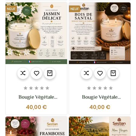
Gourmande Et
Relaxante
Chaleureuse
NEUF
NEUF










Bougie Végétale
Bougie Végétale
Parfumée Jasmin
Parfumée Bois De
40,00 €
40,00 €
Délicat XL – 370g – 2
Santal XL – 370g – 2
Mèches
Mèches