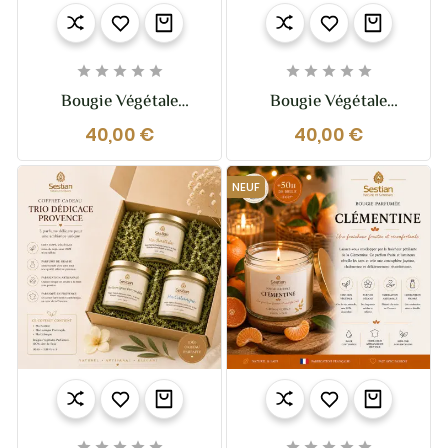










Bougie Végétale
Bougie Végétale
Parfumée Légende
Parfumée L’Absolue
40,00 €
40,00 €
D’Automne XL – 370g
Tonka XL – 2 Mèches –
– 2 Mèches
370g
NEUF









