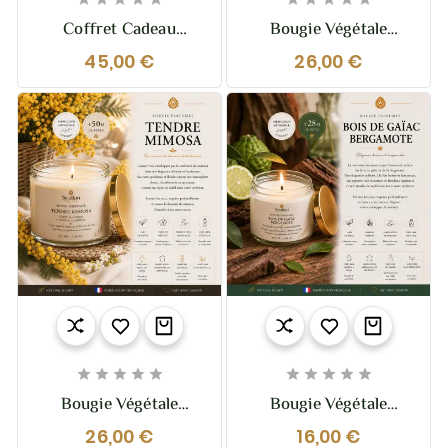
Coffret Cadeau
Bougie Végétale
Bougies Provence –
Parfumée Clémentine –
45,00 €
26,00 €
Trio Dédicace Provence
210g – Fruitée Et
| Sestian Nature Et
Pétillante
Senteurs










Bougie Végétale
Bougie Végétale
Parfumée Tendre
Parfumée Bois De
26,00 €
16,00 €