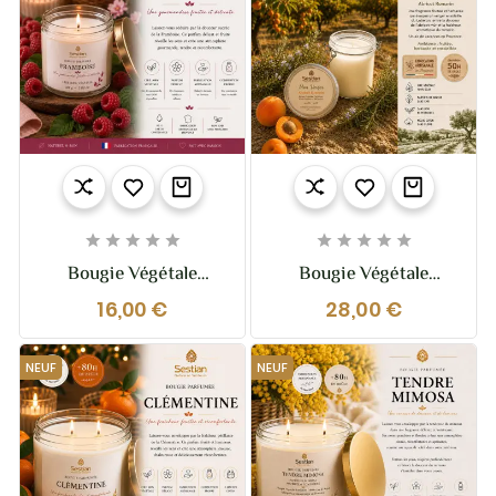










Bougie Végétale
Bougie Végétale
Parfumée Framboise –
Parfumée Dédicace
16,00 €
28,00 €
110g – Fruitée Et
Provence Mon Verger
Chaleureuse
– Abricot Romarin –
200g
NEUF
NEUF