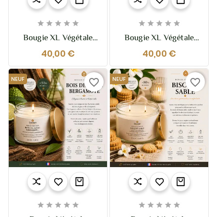










Bougie XL Végétale
Bougie XL Végétale
Parfumée Pastis
Parfumée Fleurs
40,00 €
40,00 €
Marseillais – 370g – 2
D’Hiver – 370g – 2
Mèches
Mèches
NEUF
NEUF
favorite_border
favorite_border









