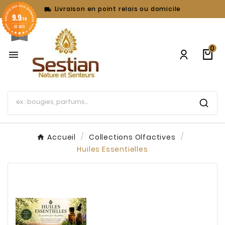
Livraison en point relais ou domicile

9.9
/10
62 AVIS
0

Accueil
Collections Olfactives
Huiles Essentielles