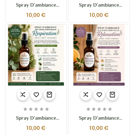
Spray D’ambiance
Spray D’ambiance
“Équilibre” – 55 Ml
“Immunité” – 55 Ml
10,00 €
10,00 €
Harmonise • Centre •
Purifie • Assainit •
Rééquilibre
Protège










Spray D’ambiance
Spray D’ambiance
“Respiration” – 55 Ml
“Relaxation” – 55 Ml
10,00 €
10,00 €
Dégage • Purifie •
Détend • Apaise •