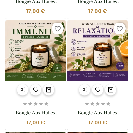
Bougie Aux Huiles
Bougie Aux Huiles
Essentielles Méditation
Essentielles Vitalité –
17,00 €
17,00 €
– Ancrage & Sérénité |
Énergie & Tonus |
Sestian Nature Et
Sestian Nature Et
Senteurs
Senteurs
favorite_border
favorite_border










Bougie Aux Huiles
Bougie Aux Huiles
Essentielles Immunité
Essentielles Relaxation
17,00 €
17,00 €
– Défenses Naturelles |
– Détente & Lâcher-
Sestian Nature Et
Prise | Sestian Nature