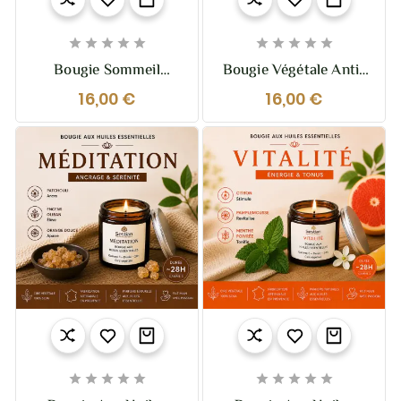










Bougie Sommeil
Bougie Végétale Anti-
Naturelle "Nuits
Mouches – 110g (28h)
16,00 €
16,00 €
Tranquilles" 110g –
Aux Huiles Essentielles
Huiles Essentielles
– Naturelle & Efficace
Relaxantes & Anti-
Moustiques









