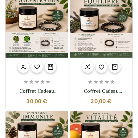
Aux Huiles Essentielles
Naturelle, Efficace &
Longue Durée










Coffret Cadeau
Coffret Cadeau
Concentration –
Équilibre – Bougie &
30,00 €
30,00 €
Bougie & Bracelet
Bracelet Pierre De
Hématite
Lave