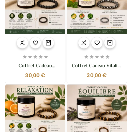










Coffret Cadeau
Coffret Cadeau Vitalité
Immunité – Bougie &
– Bougie & Bracelet
30,00 €
30,00 €
Bracelet Pierre De
Hématite
Lave